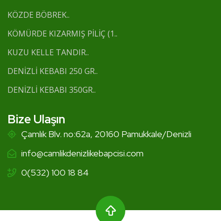
KÖZDE BÖBREK..
KÖMÜRDE KIZARMIŞ PİLİÇ (1..
KUZU KELLE TANDIR..
DENİZLİ KEBABI 250 GR..
DENİZLİ KEBABI 350GR..
Bize Ulaşın
Çamlık Blv. no:62a, 20160 Pamukkale/Denizli
info@camlikdenizlikebapcisi.com
0(532) 100 18 84